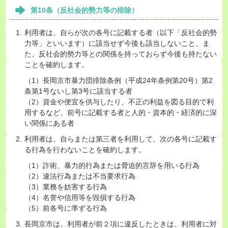
第10条（反社会的勢力等の排除）
利用者は、自らが次の各号に記載する者（以下「反社会的勢
力等」といいます）に該当せず今後も該当しないこと、ま
た、反社会的勢力等との関係を持っておらず今後も持たない
ことを確約します。
（1）長岡京市暴力団排除条例（平成24年条例第20号）第2
条第1号ないし第3号に該当する者
（2）資金や便宜を供与したり、不正の利益を図る目的で利
用するなど、前号に記載する者と人的・資本的・経済的に深
い関係にある者
利用者は、自らまたは第三者を利用して、次の各号に記載す
る行為を行わないことを確約します。
（1）詐術、暴力的行為または脅迫的言辞を用いる行為
（2）違法行為または不当要求行為
（3）業務を妨害する行為
（4）名誉や信用等を毀損する行為
（5）前各号に準ずる行為
長岡京市は、利用者が前２項に違反したときは、利用者に対